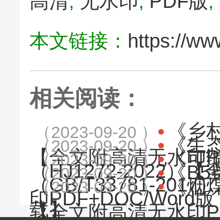
高清
,
无水印
,
PDF版
,
本文链接：
https://w
相关阅读：
《乡村
（2023-09-20 ）
《生
（2023-09-20 ）
【全文附高清无水印PD
《可
（2023-09-20 ）
（HJ1272-2022
《B5
（2023-09-20 ）
（GB/T33781-20
《烟煤
（2023-09-20 ）
印PDF+DOC/Word
载】
【全文附高清无水印PD