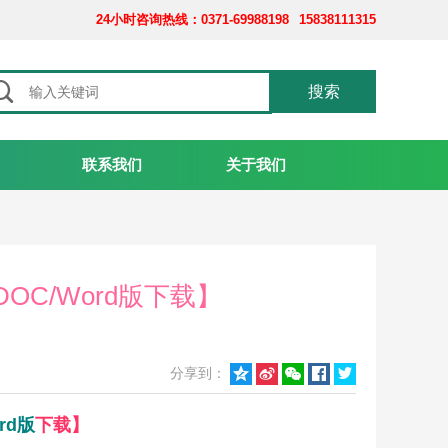
24小时咨询热线：0371-69988198 15838111315

搜索
联系我们
关于我们
DOC/Word版下载】
分享到：





rd版
下载】