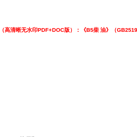
高清晰无水印PDF+DOC版）：《B5柴 油》（GB25199